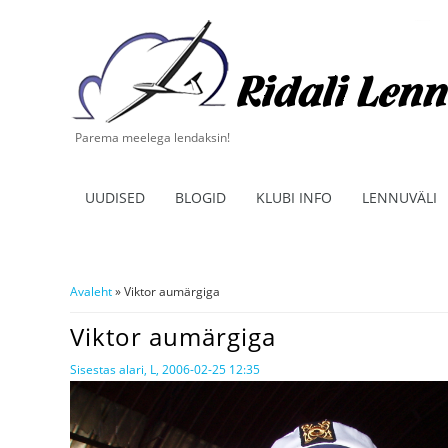
Parema meelega lendaksin!
UUDISED
BLOGID
KLUBI INFO
LENNUVÄLI
Avaleht
» Viktor aumärgiga
Sa oled siin
Viktor aumärgiga
Sisestas
alari
, L, 2006-02-25 12:35